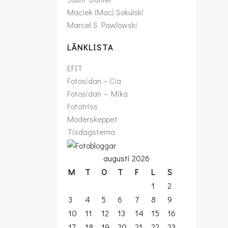
Maciek (Mac) Sokulski
Marcel S Pawlowski
LÄNKLISTA
EFIT
Fotosidan – Cia
Fotosidan – Mika
Fototriss
Moderskeppet
Tisdagstema
augusti 2026
M
T
O
T
F
L
S
1
2
3
4
5
6
7
8
9
10
11
12
13
14
15
16
17
18
19
20
21
22
23