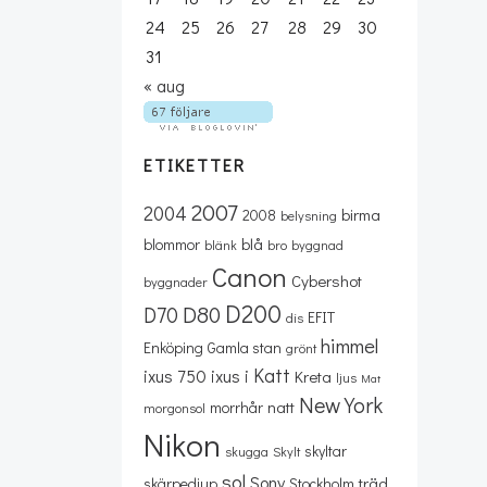
24
25
26
27
28
29
30
31
« aug
ETIKETTER
2007
2004
birma
2008
belysning
blå
blommor
blänk
bro
byggnad
Canon
Cybershot
byggnader
D200
D80
D70
EFIT
dis
himmel
Enköping
Gamla stan
grönt
Katt
ixus 750
ixus i
Kreta
ljus
Mat
New York
natt
morrhår
morgonsol
Nikon
skyltar
skugga
Skylt
sol
Sony
träd
skärpedjup
Stockholm