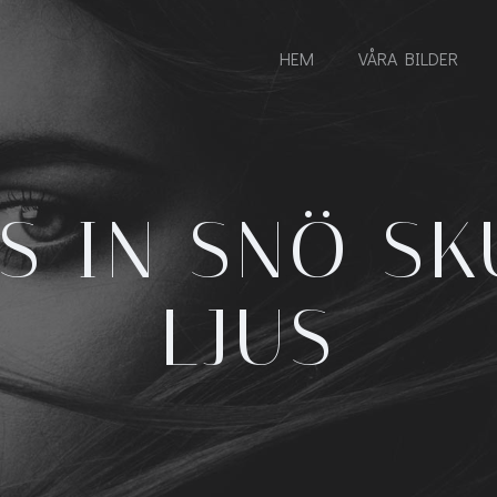
HEM
VÅRA BILDER
S IN SNÖ S
LJUS