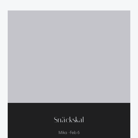
Snäckskal
-
Mika
Feb 6