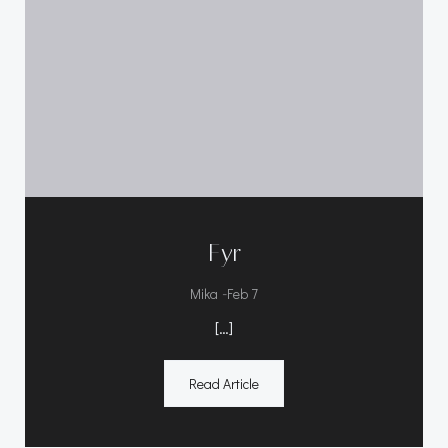
Fyr
-
Mika
Feb 7
[…]
Read Article