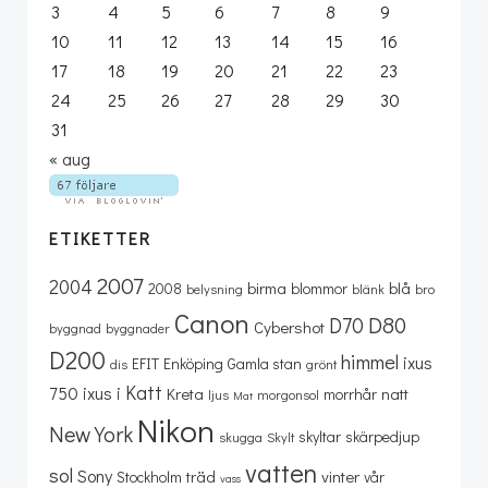
3
4
5
6
7
8
9
10
11
12
13
14
15
16
17
18
19
20
21
22
23
24
25
26
27
28
29
30
31
« aug
ETIKETTER
2007
2004
birma
blå
2008
blommor
belysning
blänk
bro
Canon
D80
D70
Cybershot
byggnad
byggnader
D200
himmel
ixus
EFIT
Enköping
Gamla stan
dis
grönt
Katt
750
ixus i
Kreta
natt
morrhår
ljus
morgonsol
Mat
Nikon
New York
skyltar
skärpedjup
skugga
Skylt
vatten
sol
Sony
träd
vinter
Stockholm
vår
vass