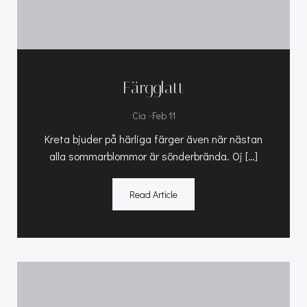
Färgglatt
-
Cia
Feb 11
Kreta bjuder på härliga färger även när nästan
alla sommarblommor är sönderbrända. Oj […]
Read Article