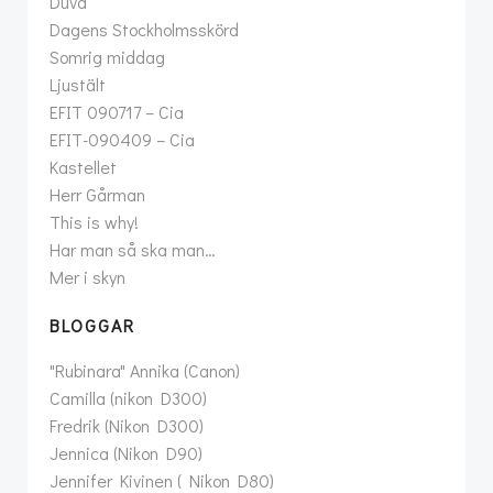
Duva
Dagens Stockholmsskörd
Somrig middag
Ljustält
EFIT 090717 – Cia
EFIT-090409 – Cia
Kastellet
Herr Gårman
This is why!
Har man så ska man…
Mer i skyn
BLOGGAR
"Rubinara" Annika (Canon)
Camilla (nikon D300)
Fredrik (Nikon D300)
Jennica (Nikon D90)
Jennifer Kivinen ( Nikon D80)