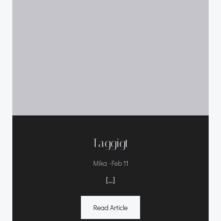
Taggigt
-
Mika
Feb 11
[…]
Read Article