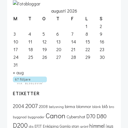
augusti 2026
M
T
O
T
F
L
S
1
2
3
4
5
6
7
8
9
10
11
12
13
14
15
16
17
18
19
20
21
22
23
24
25
26
27
28
29
30
31
« aug
ETIKETTER
2007
2004
birma
blå
2008
blommor
belysning
blänk
bro
Canon
D80
D70
Cybershot
byggnad
byggnader
D200
himmel
ixus
EFIT
Enköping
Gamla stan
dis
grönt