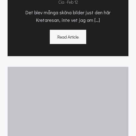
-
Cia
Feb 12
Det blev många sköna bilder just den här
Kretaresan, inte vet jag om […]
Read Article