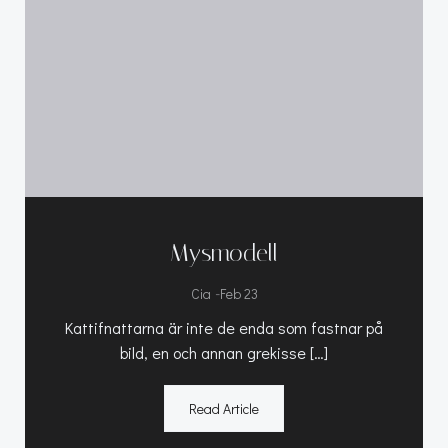
Mysmodell
-
Cia
Feb 23
Kattifnattarna är inte de enda som fastnar på
bild, en och annan grekisse […]
Read Article