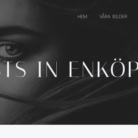
HEM
VÅRA BILDER
TS IN ENKÖ