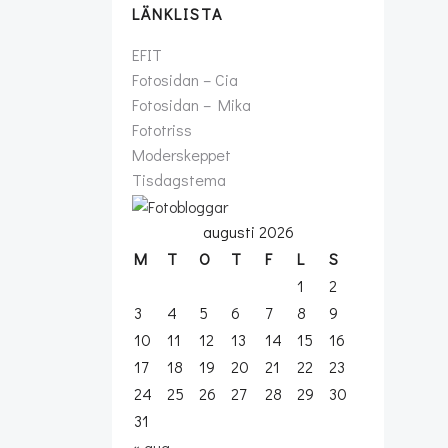
LÄNKLISTA
EFIT
Fotosidan – Cia
Fotosidan – Mika
Fototriss
Moderskeppet
Tisdagstema
augusti 2026
M
T
O
T
F
L
S
1
2
3
4
5
6
7
8
9
10
11
12
13
14
15
16
17
18
19
20
21
22
23
24
25
26
27
28
29
30
31
« aug