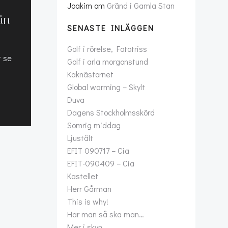
Joakim
om
Gränd i Gamla Stan
ån
SENASTE INLÄGGEN
Golf i rörelse, Fototriss
t se
Golf i arla morgonstund
Kaknästornet
Global warming – Skylt
Duva
Dagens Stockholmsskörd
Somrig middag
Ljustält
EFIT 090717 – Cia
EFIT-090409 – Cia
Kastellet
Herr Gårman
This is why!
Har man så ska man…
Mer i skyn