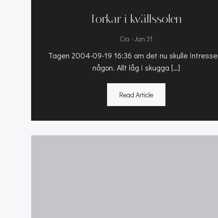
Torkar i kvällssolen
-
Cia
Jan 31
Tagen 2004-09-19 16:36 om det nu skulle intresse
någon. Allt låg i skugga […]
Read Article