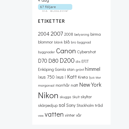
ETIKETTER
2007
2004
birma
2008
belysning
blå
blommor
blänk
bro
byggnad
Canon
Cybershot
byggnader
D200
D80
D70
EFIT
dis
himmel
Enköping
Gamla stan
grönt
Katt
ixus 750
ixus i
Kreta
ljus
Mat
New York
natt
morrhår
morgonsol
Nikon
skyltar
skugga
Skylt
sol
Sony
träd
skärpedjup
Stockholm
vatten
vinter
vår
vass