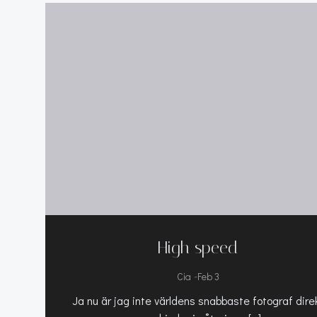
High speed
-
Cia
Feb 3
Ja nu är jag inte världens snabbaste fotograf dire