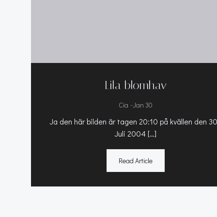
Lila blomhav
-
Cia
Jan 30
Ja den här bilden är tagen 20:10 på kvällen den 3
Juli 2004 […]
Read Article