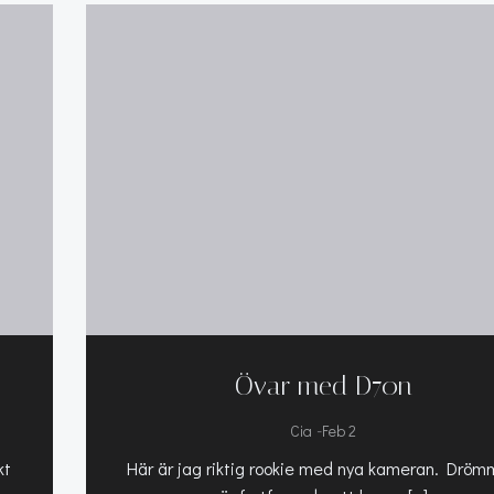
Övar med D70n
-
Cia
Feb 2
kt
Här är jag riktig rookie med nya kameran. Drö