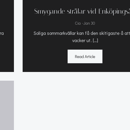
Smygande strålar vid Enköpings
-
Cia
Jan 30
ra
Soliga sommarkvällar kan få den skitigaste å at
vacker ut. […]
Read Article