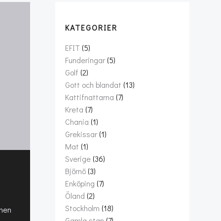
KATEGORIER
EFIT
(5)
Funderingar
(5)
Golf
(2)
Gott och blandat
(13)
Kattifnattarna
(7)
Kreta
(7)
Chania
(1)
Grekissar
(1)
Mat
(1)
Sverige
(36)
Björnö
(3)
Enköping
(7)
Öland
(2)
Stockholm
(18)
mmen
Gamla stan
(7)