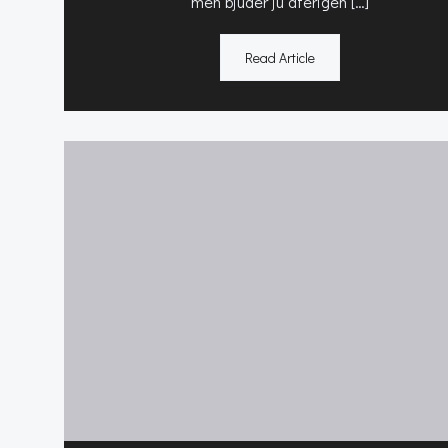
men bjuder ju återigen […]
Read Article