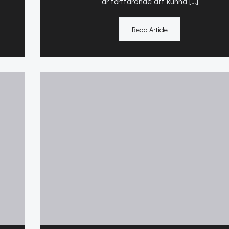
är fortfarande att kunna […]
Read Article