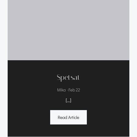
Spetsat
-
Mika
Feb 22
[…]
Read Article