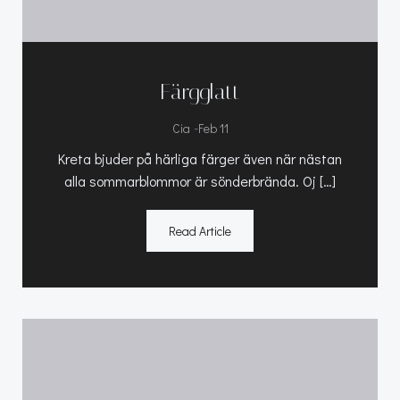
Färgglatt
-
Cia
Feb 11
Kreta bjuder på härliga färger även när nästan
alla sommarblommor är sönderbrända. Oj […]
Read Article