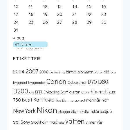
10
11
12
13
14
15
16
17
18
19
20
21
22
23
24
25
26
27
28
29
30
31
« aug
ETIKETTER
2007
2004
birma
blå
2008
blommor
belysning
blänk
bro
Canon
D80
D70
Cybershot
byggnad
byggnader
D200
himmel
ixus
EFIT
Enköping
Gamla stan
dis
grönt
Katt
750
ixus i
Kreta
natt
morrhår
ljus
morgonsol
Mat
Nikon
New York
skyltar
skärpedjup
skugga
Skylt
vatten
sol
Sony
träd
vinter
Stockholm
vår
vass