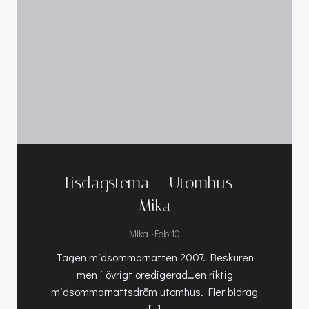
Tisdagstema – Utomhus –
Mika
-
Mika
Feb 10
Tagen midsommarnatten 2007. Beskuren
men i övrigt oredigerad…en riktig
midsommarnattsdröm utomhus. Fler bidrag
[…]