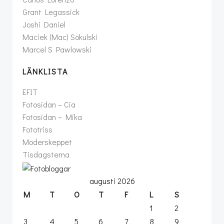
Grant Legassick
Joshi Daniel
Maciek (Mac) Sokulski
Marcel S Pawlowski
LÄNKLISTA
EFIT
Fotosidan – Cia
Fotosidan – Mika
Fototriss
Moderskeppet
Tisdagstema
augusti 2026
M
T
O
T
F
L
S
1
2
3
4
5
6
7
8
9