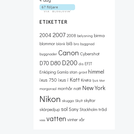
ETIKETTER
2007
2004
birma
2008
belysning
blå
blommor
blänk
bro
byggnad
Canon
Cybershot
byggnader
D200
D80
D70
EFIT
dis
himmel
Enköping
Gamla stan
grönt
Katt
ixus 750
ixus i
Kreta
ljus
Mat
New York
natt
morrhår
morgonsol
Nikon
skyltar
skugga
Skylt
sol
Sony
träd
skärpedjup
Stockholm
vatten
vinter
vår
vass