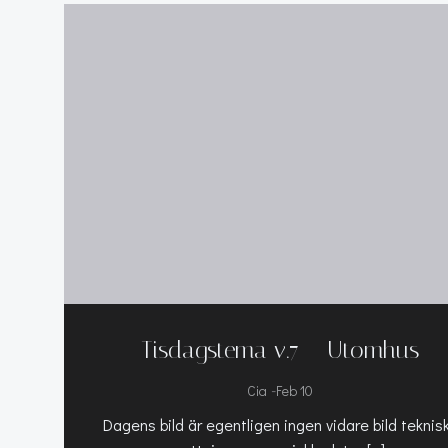
Tisdagstema v.7 – Utomhus
-
Cia
Feb 10
Dagens bild är egentligen ingen vidare bild teknis