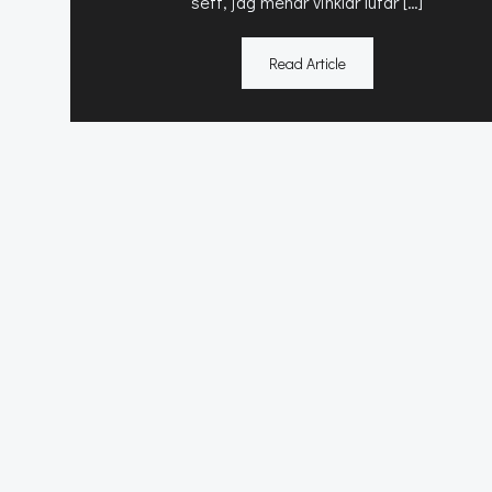
sett, jag menar vinklar lutar […]
Read Article