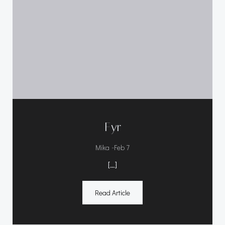
Fyr
-
Mika
Feb 7
[…]
Read Article