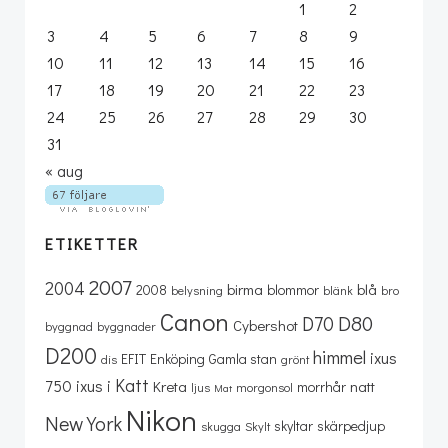
1
2
3
4
5
6
7
8
9
10
11
12
13
14
15
16
17
18
19
20
21
22
23
24
25
26
27
28
29
30
31
« aug
ETIKETTER
2007
2004
birma
blå
2008
blommor
belysning
blänk
bro
Canon
D80
D70
Cybershot
byggnad
byggnader
D200
himmel
ixus
EFIT
Enköping
Gamla stan
dis
grönt
Katt
750
ixus i
Kreta
natt
morrhår
ljus
morgonsol
Mat
Nikon
New York
skyltar
skärpedjup
skugga
Skylt