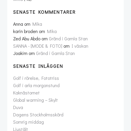
SENASTE KOMMENTARER
Anna
om
Mika
karin broden
om
Mika
Zed Abu Abdo
om
Gränd i Gamla Stan
SANNA - [MODE & FOTO]
om
I väskan
Joakim
om
Gränd i Gamla Stan
SENASTE INLÄGGEN
Golf i rörelse, Fototriss
Golf i arla morgonstund
Kaknästornet
Global warming – Skylt
Duva
Dagens Stockholmsskörd
Somrig middag
Ljustält