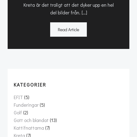
Kreta är det troligt att det dyker upp en hel
del bilder från. […]
Read Article
KATEGORIER
EFIT
(5)
Funderingar
(5)
Golf
(2)
Gott och blandat
(13)
Kattifnattarna
(7)
Kreta
(7)