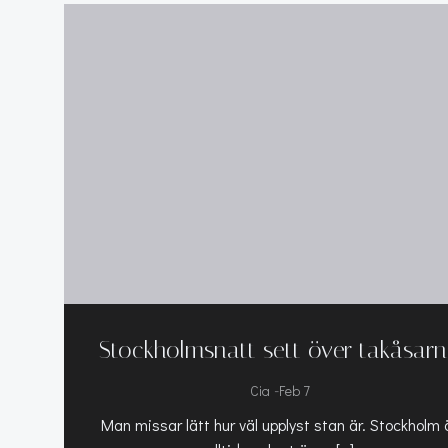
Stockholmsnatt sett över takåsar
-
Cia
Feb 7
Man missar lätt hur väl upplyst stan är. Stockholm 