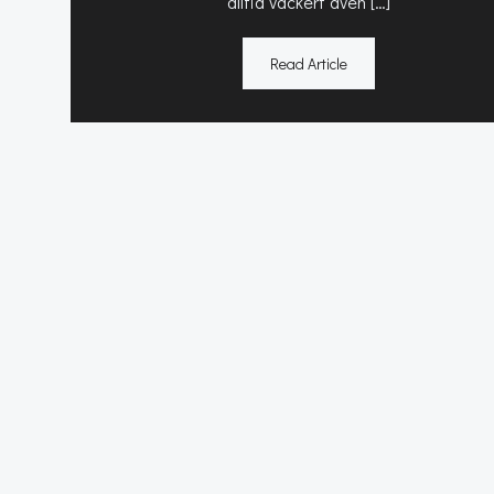
alltid vackert även […]
Read Article