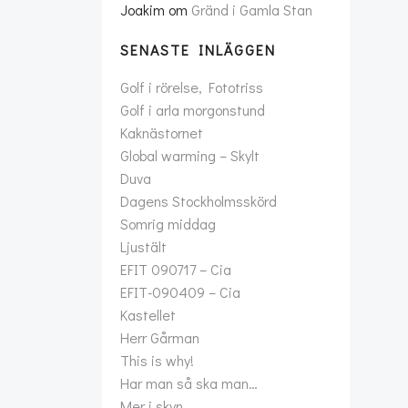
Joakim
om
Gränd i Gamla Stan
SENASTE INLÄGGEN
Golf i rörelse, Fototriss
Golf i arla morgonstund
Kaknästornet
Global warming – Skylt
Duva
Dagens Stockholmsskörd
Somrig middag
Ljustält
EFIT 090717 – Cia
EFIT-090409 – Cia
Kastellet
Herr Gårman
This is why!
Har man så ska man…
Mer i skyn