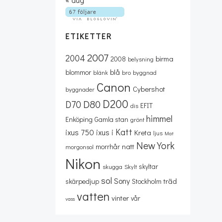
ETIKETTER
2007
2004
birma
2008
belysning
blå
blommor
blänk
bro
byggnad
Canon
Cybershot
byggnader
D200
D80
D70
EFIT
dis
himmel
Enköping
Gamla stan
grönt
Katt
ixus 750
ixus i
Kreta
ljus
Mat
New York
natt
morrhår
morgonsol
Nikon
skyltar
skugga
Skylt
sol
Sony
träd
skärpedjup
Stockholm
vatten
vinter
vår
vass