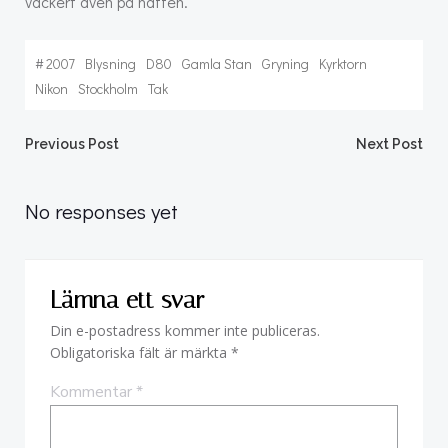
vackert även på natten.
#
2007
Blysning
D80
Gamla Stan
Gryning
Kyrktorn
Nikon
Stockholm
Tak
Post
Post
Previous Post
Next Post
navigation
navigation
No responses yet
Lämna ett svar
Din e-postadress kommer inte publiceras.
Obligatoriska fält är märkta
*
Kommentar
*