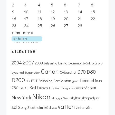
2
3
4
5
6
7
8
9
10
11
12
13
14
15
16
17
18
19
20
21
22
23
24
25
26
27
28
« jan
mar »
ETIKETTER
2007
2004
birma
blå
2008
blommor
belysning
blänk
bro
Canon
D80
D70
Cybershot
byggnad
byggnader
D200
himmel
ixus
EFIT
Enköping
Gamla stan
dis
grönt
Katt
750
ixus i
Kreta
natt
morrhår
ljus
morgonsol
Mat
Nikon
New York
skyltar
skärpedjup
skugga
Skylt
vatten
sol
Sony
träd
vinter
Stockholm
vår
vass