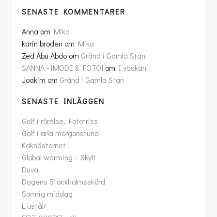
SENASTE KOMMENTARER
Anna
om
Mika
karin broden
om
Mika
Zed Abu Abdo
om
Gränd i Gamla Stan
SANNA - [MODE & FOTO]
om
I väskan
Joakim
om
Gränd i Gamla Stan
SENASTE INLÄGGEN
Golf i rörelse, Fototriss
Golf i arla morgonstund
Kaknästornet
Global warming – Skylt
Duva
Dagens Stockholmsskörd
Somrig middag
Ljustält