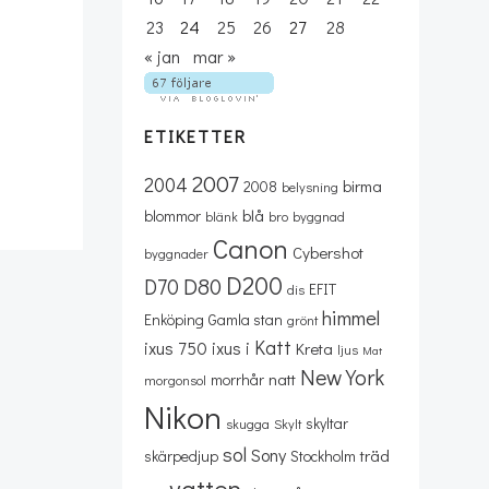
23
24
25
26
27
28
« jan
mar »
ETIKETTER
2007
2004
birma
2008
belysning
blå
blommor
blänk
bro
byggnad
Canon
Cybershot
byggnader
D200
D80
D70
EFIT
dis
himmel
Enköping
Gamla stan
grönt
Katt
ixus 750
ixus i
Kreta
ljus
Mat
New York
natt
morrhår
morgonsol
Nikon
skyltar
skugga
Skylt
sol
Sony
träd
skärpedjup
Stockholm
vatten