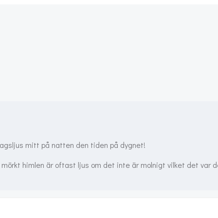
Post
navigation
dagsljus mitt på natten den tiden på dygnet!
mörkt himlen är oftast ljus om det inte är molnigt vilket det var 