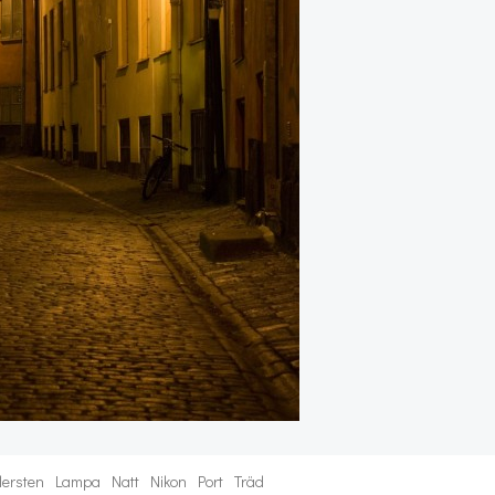
lersten
Lampa
Natt
Nikon
Port
Träd