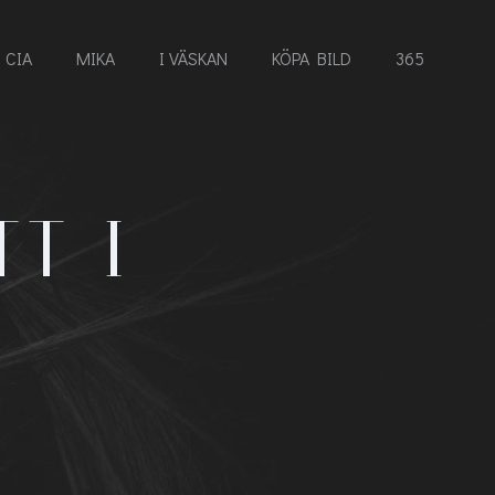
CIA
MIKA
I VÄSKAN
KÖPA BILD
365
T I
N