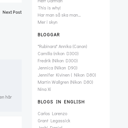
Herr Gårman
This is why!
Next Post
Har man så ska man…
Mer i skyn
BLOGGAR
"Rubinara" Annika (Canon)
Camilla (nikon D300)
Fredrik (Nikon D300)
Jennica (Nikon D90)
Jennifer Kivinen ( Nikon D80)
Martin Wallgren (Nikon D80)
Nina Xi
den här
BLOGS IN ENGLISH
Carlos Lorenzo
Grant Legassick
Joshi Daniel