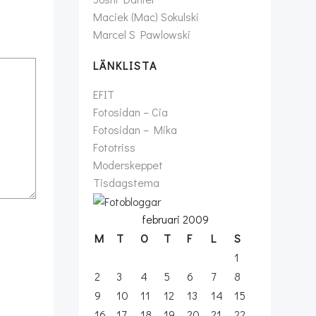
Maciek (Mac) Sokulski
Marcel S Pawlowski
LÄNKLISTA
EFIT
Fotosidan – Cia
Fotosidan – Mika
Fototriss
Moderskeppet
Tisdagstema
februari 2009
M
T
O
T
F
L
S
1
2
3
4
5
6
7
8
9
10
11
12
13
14
15
16
17
18
19
20
21
22