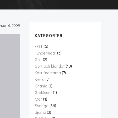
ruari 6, 2009
KATEGORIER
EFIT
(5)
Funderingar
(5)
Golf
(2)
Gott och blandat
(13)
Kattifnattarna
(7)
Kreta
(7)
Chania
(1)
Grekissar
(1)
Mat
(1)
Sverige
(36)
Björnö
(3)