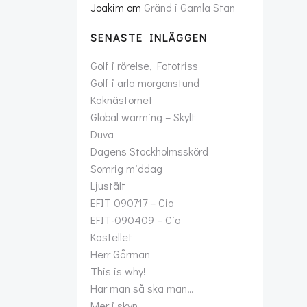
Joakim
om
Gränd i Gamla Stan
SENASTE INLÄGGEN
Golf i rörelse, Fototriss
Golf i arla morgonstund
Kaknästornet
Global warming – Skylt
Duva
Dagens Stockholmsskörd
Somrig middag
Ljustält
EFIT 090717 – Cia
EFIT-090409 – Cia
Kastellet
Herr Gårman
This is why!
Har man så ska man…
Mer i skyn