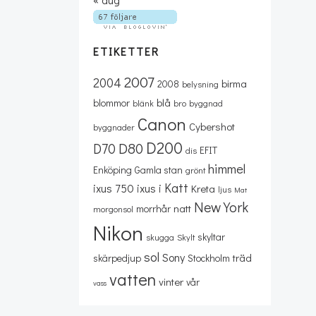
ETIKETTER
2007
2004
birma
2008
belysning
blå
blommor
blänk
bro
byggnad
Canon
Cybershot
byggnader
D200
D80
D70
EFIT
dis
himmel
Enköping
Gamla stan
grönt
Katt
ixus 750
ixus i
Kreta
ljus
Mat
New York
natt
morrhår
morgonsol
Nikon
skyltar
skugga
Skylt
sol
Sony
träd
skärpedjup
Stockholm
vatten
vinter
vår
vass