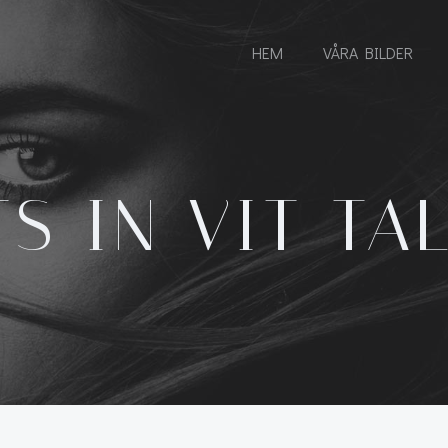
HEM
VÅRA BILDER
S IN VIT TA