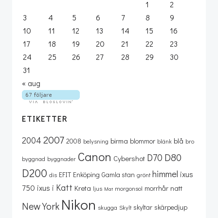
1
2
3
4
5
6
7
8
9
10
11
12
13
14
15
16
17
18
19
20
21
22
23
24
25
26
27
28
29
30
31
« aug
ETIKETTER
2007
2004
birma
blå
2008
blommor
belysning
blänk
bro
Canon
D80
D70
Cybershot
byggnad
byggnader
D200
himmel
ixus
EFIT
Enköping
Gamla stan
dis
grönt
Katt
750
ixus i
Kreta
natt
morrhår
ljus
morgonsol
Mat
Nikon
New York
skyltar
skärpedjup
skugga
Skylt