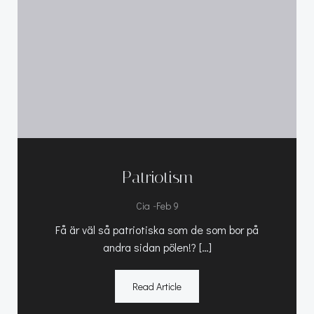
Patriotism
-
Cia
Feb 9
Få är väl så patriotiska som de som bor på
andra sidan pölen!? […]
Read Article