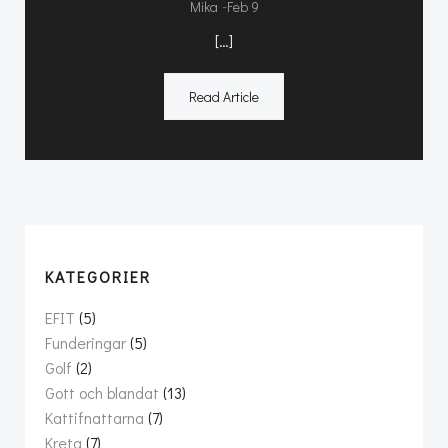
-
Mika
Feb 9
[…]
Read Article
KATEGORIER
EFIT
(5)
Funderingar
(5)
Golf
(2)
Gott och blandat
(13)
Kattifnattarna
(7)
Kreta
(7)