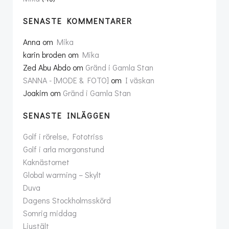
SENASTE KOMMENTARER
Anna
om
Mika
karin broden
om
Mika
Zed Abu Abdo
om
Gränd i Gamla Stan
SANNA - [MODE & FOTO]
om
I väskan
Joakim
om
Gränd i Gamla Stan
SENASTE INLÄGGEN
Golf i rörelse, Fototriss
Golf i arla morgonstund
Kaknästornet
Global warming – Skylt
Duva
Dagens Stockholmsskörd
Somrig middag
Ljustält