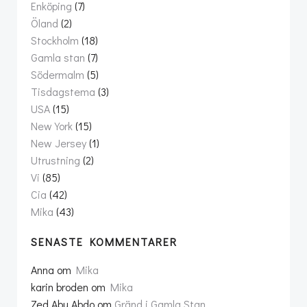
Enköping
(7)
Öland
(2)
Stockholm
(18)
Gamla stan
(7)
Södermalm
(5)
Tisdagstema
(3)
USA
(15)
New York
(15)
New Jersey
(1)
Utrustning
(2)
Vi
(85)
Cia
(42)
Mika
(43)
SENASTE KOMMENTARER
Anna
om
Mika
karin broden
om
Mika
Zed Abu Abdo
om
Gränd i Gamla Stan