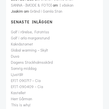
SANNA - [MODE & FOTO]
om
I väskan
Joakim
om
Gränd i Gamla Stan
SENASTE INLÄGGEN
Golf i rörelse, Fototriss
Golf i arla morgonstund
Kaknästornet
Global warming – Skylt
Duva
Dagens Stockholmsskörd
Somrig middag
Ljustält
EFIT 090717 – Cia
EFIT-090409 – Cia
Kastellet
Herr Gårman
This is why!