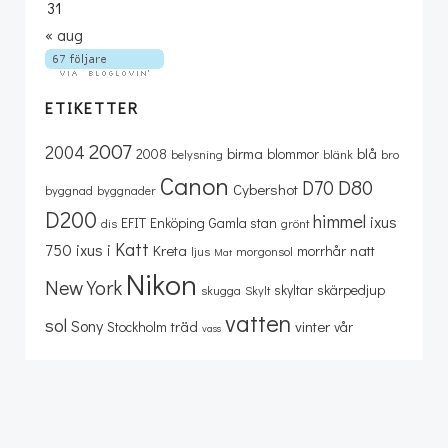
31
« aug
ETIKETTER
2007
2004
birma
blå
2008
blommor
belysning
blänk
bro
Canon
D80
D70
Cybershot
byggnad
byggnader
D200
himmel
ixus
EFIT
Enköping
Gamla stan
dis
grönt
Katt
750
ixus i
Kreta
natt
morrhår
ljus
morgonsol
Mat
Nikon
New York
skyltar
skärpedjup
skugga
Skylt
vatten
sol
Sony
träd
vinter
Stockholm
vår
vass