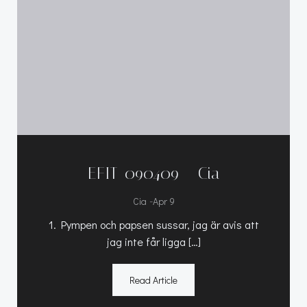
EFIT-090409 – Cia
-
Cia
Apr 9
1. Pympen och papsen sussar, jag är avis att
jag inte får ligga […]
Read Article