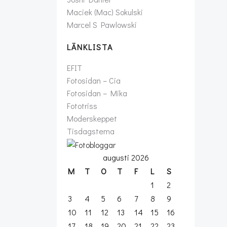
Maciek (Mac) Sokulski
Marcel S Pawlowski
LÄNKLISTA
EFIT
Fotosidan – Cia
Fotosidan – Mika
Fototriss
Moderskeppet
Tisdagstema
augusti 2026
M
T
O
T
F
L
S
1
2
3
4
5
6
7
8
9
10
11
12
13
14
15
16
17
18
19
20
21
22
23