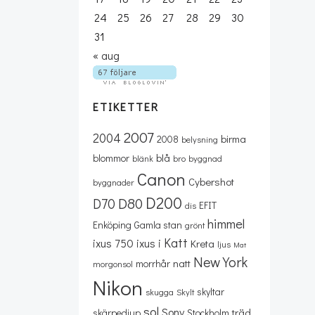
24
25
26
27
28
29
30
31
« aug
ETIKETTER
2007
2004
birma
2008
belysning
blå
blommor
blänk
bro
byggnad
Canon
Cybershot
byggnader
D200
D80
D70
EFIT
dis
himmel
Enköping
Gamla stan
grönt
Katt
ixus 750
ixus i
Kreta
ljus
Mat
New York
natt
morrhår
morgonsol
Nikon
skyltar
skugga
Skylt
sol
Sony
träd
skärpedjup
Stockholm