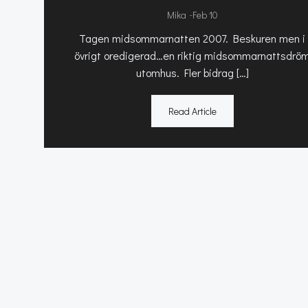
-
Mika
Feb 10
Tagen midsommarnatten 2007. Beskuren men i
övrigt oredigerad…en riktig midsommarnattsdrö
utomhus. Fler bidrag […]
Read Article