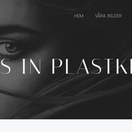
HEM
VÅRA BILDER
S IN PLAST