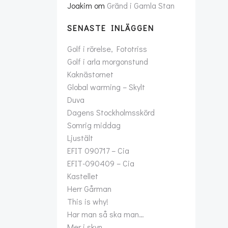
Joakim
om
Gränd i Gamla Stan
SENASTE INLÄGGEN
Golf i rörelse, Fototriss
Golf i arla morgonstund
Kaknästornet
Global warming – Skylt
Duva
Dagens Stockholmsskörd
Somrig middag
Ljustält
EFIT 090717 – Cia
EFIT-090409 – Cia
Kastellet
Herr Gårman
This is why!
Har man så ska man…
Mer i skyn