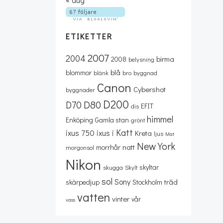
ETIKETTER
2007
2004
birma
2008
belysning
blå
blommor
blänk
bro
byggnad
Canon
Cybershot
byggnader
D200
D80
D70
EFIT
dis
himmel
Enköping
Gamla stan
grönt
Katt
ixus 750
ixus i
Kreta
ljus
Mat
New York
natt
morrhår
morgonsol
Nikon
skyltar
skugga
Skylt
sol
Sony
träd
skärpedjup
Stockholm
vatten
vinter
vår
vass