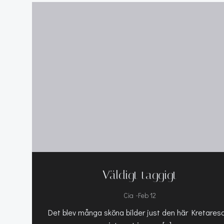
Väldigt taggigt
-
Cia
Feb 12
Det blev många sköna bilder just den här Kretares