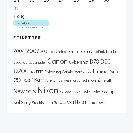
31
« aug
ETIKETTER
2007
2004
birma
blå
2008
blommor
belysning
blänk
bro
Canon
D80
D70
Cybershot
byggnad
byggnader
D200
himmel
ixus
EFIT
Enköping
Gamla stan
dis
grönt
Katt
750
ixus i
Kreta
natt
morrhår
ljus
morgonsol
Mat
Nikon
New York
skyltar
skärpedjup
skugga
Skylt
vatten
sol
Sony
träd
vinter
Stockholm
vår
vass