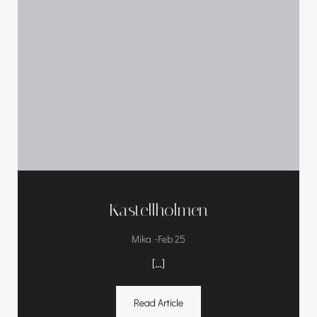
Kastellholmen
-
Mika
Feb 25
[…]
Read Article