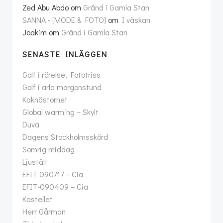
Zed Abu Abdo
om
Gränd i Gamla Stan
SANNA - [MODE & FOTO]
om
I väskan
Joakim
om
Gränd i Gamla Stan
SENASTE INLÄGGEN
Golf i rörelse, Fototriss
Golf i arla morgonstund
Kaknästornet
Global warming – Skylt
Duva
Dagens Stockholmsskörd
Somrig middag
Ljustält
EFIT 090717 – Cia
EFIT-090409 – Cia
Kastellet
Herr Gårman