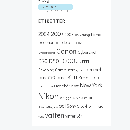
ETIKETTER
2007
2004
birma
2008
belysning
blå
blommor
blänk
bro
byggnad
Canon
Cybershot
byggnader
D200
D80
D70
EFIT
dis
himmel
Enköping
Gamla stan
grönt
Katt
ixus 750
ixus i
Kreta
ljus
Mat
New York
natt
morrhår
morgonsol
Nikon
skyltar
skugga
Skylt
sol
Sony
träd
skärpedjup
Stockholm
vatten
vinter
vår
vass