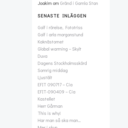
Joakim
om
Gränd i Gamla Stan
SENASTE INLÄGGEN
Golf i rörelse, Fototriss
Golf i arla morgonstund
Kaknästornet
Global warming – Skylt
Duva
Dagens Stockholmsskörd
Somrig middag
Ljustält
EFIT 090717 – Cia
EFIT-090409 – Cia
Kastellet
Herr Gårman
This is why!
Har man så ska man…
Mer i skyn