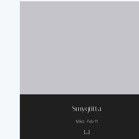
Smygtitta
-
Mika
Feb 11
[…]