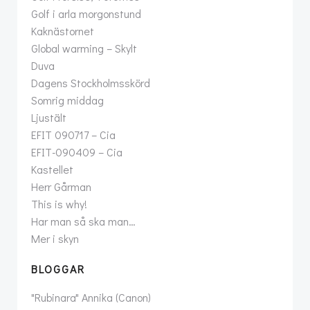
Golf i arla morgonstund
Kaknästornet
Global warming – Skylt
Duva
Dagens Stockholmsskörd
Somrig middag
Ljustält
EFIT 090717 – Cia
EFIT-090409 – Cia
Kastellet
Herr Gårman
This is why!
Har man så ska man…
Mer i skyn
BLOGGAR
"Rubinara" Annika (Canon)