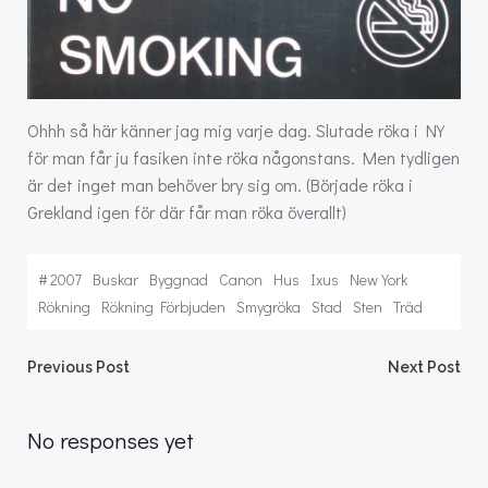
Ohhh så här känner jag mig varje dag. Slutade röka i NY
för man får ju fasiken inte röka någonstans. Men tydligen
är det inget man behöver bry sig om. (Började röka i
Grekland igen för där får man röka överallt)
#
2007
Buskar
Byggnad
Canon
Hus
Ixus
New York
Rökning
Rökning Förbjuden
Smygröka
Stad
Sten
Träd
Post
Post
Previous Post
Next Post
navigation
navigation
No responses yet