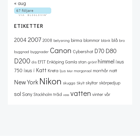
« aug
ETIKETTER
2007
2004
birma
blå
2008
blommor
belysning
blänk
bro
Canon
D80
D70
Cybershot
byggnad
byggnader
D200
himmel
ixus
EFIT
Enköping
Gamla stan
dis
grönt
Katt
750
ixus i
Kreta
natt
morrhår
ljus
morgonsol
Mat
Nikon
New York
skyltar
skärpedjup
skugga
Skylt
vatten
sol
Sony
träd
vinter
Stockholm
vår
vass