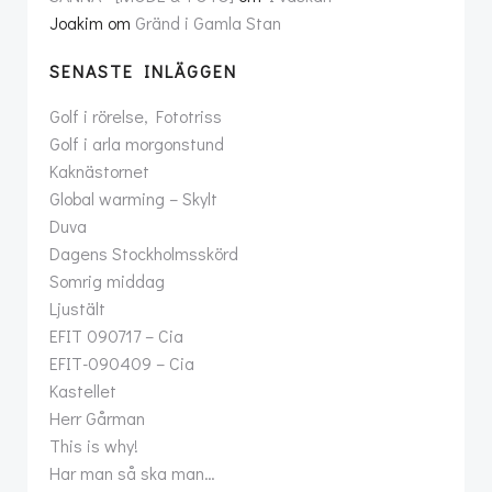
Joakim
om
Gränd i Gamla Stan
SENASTE INLÄGGEN
Golf i rörelse, Fototriss
Golf i arla morgonstund
Kaknästornet
Global warming – Skylt
Duva
Dagens Stockholmsskörd
Somrig middag
Ljustält
EFIT 090717 – Cia
EFIT-090409 – Cia
Kastellet
Herr Gårman
This is why!
Har man så ska man…