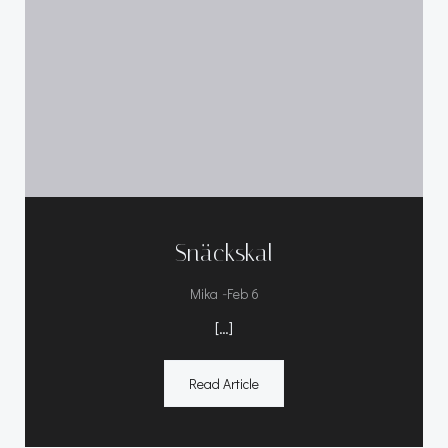
Snäckskal
-
Mika
Feb 6
[…]
Read Article