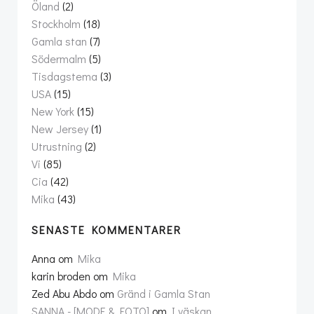
Öland
(2)
Stockholm
(18)
Gamla stan
(7)
Södermalm
(5)
Tisdagstema
(3)
USA
(15)
New York
(15)
New Jersey
(1)
Utrustning
(2)
Vi
(85)
Cia
(42)
Mika
(43)
SENASTE KOMMENTARER
Anna
om
Mika
karin broden
om
Mika
Zed Abu Abdo
om
Gränd i Gamla Stan
SANNA - [MODE & FOTO]
om
I väskan